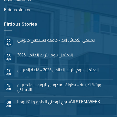
Frdous stories
Firdous Stories
الملتقى الكميائي أمد – جامعة السلطان قابوس
22
Apr
No
Comments
on
الاحتفال بيوم التراث العالمي 2026
18
الملتقى
الكميائي
Apr
No
أمد
Comments
–
on
جامعة
الاحتفال بيوم التراث العالمي 2026 – قلعة الميراني
17
الاحتفال
السلطان
بيوم
Apr
No
قابوس
التراث
Comments
العالمي
on
2026
ورشة تدريبية – بطولة الفردوس للروبوت والطيران
15
الاحتفال
بيوم
Apr
اللاسلكي
التراث
No
العالمي
Comments
2026
الأسبوع الوطني للعلوم والتكنلوجيا STEM-WEEK
on
09
–
ورشة
قلعة
Apr
No
تدريبية
الميراني
Comments
–
on
بطولة